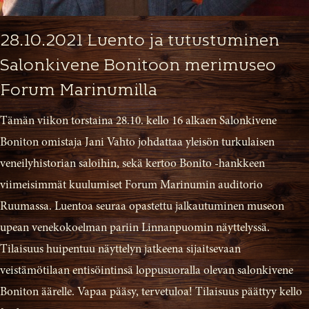
28.10.2021 Luento ja tutustuminen
Salonkivene Bonitoon merimuseo
Forum Marinumilla
Tämän viikon torstaina 28.10. kello 16 alkaen Salonkivene
Boniton omistaja Jani Vahto johdattaa yleisön turkulaisen
veneilyhistorian saloihin, sekä kertoo Bonito -hankkeen
viimeisimmät kuulumiset Forum Marinumin auditorio
Ruumassa. Luentoa seuraa opastettu jalkautuminen museon
upean venekokoelman pariin Linnanpuomin näyttelyssä.
Tilaisuus huipentuu näyttelyn jatkeena sijaitsevaan
veistämötilaan entisöintinsä loppusuoralla olevan salonkivene
Boniton äärelle. Vapaa pääsy, tervetuloa! Tilaisuus päättyy kello