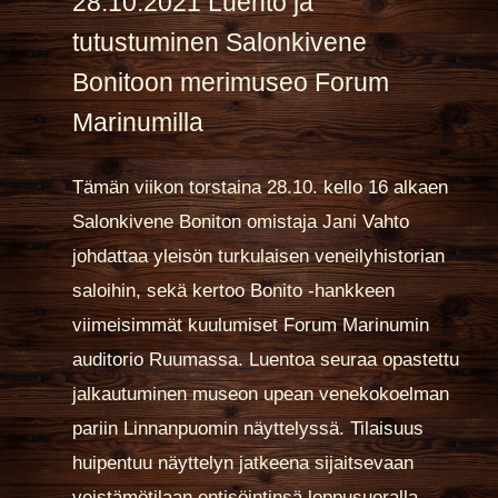
28.10.2021 Luento ja
tutustuminen Salonkivene
Bonitoon merimuseo Forum
Marinumilla
Tämän viikon torstaina 28.10. kello 16 alkaen
Salonkivene Boniton omistaja Jani Vahto
johdattaa yleisön turkulaisen veneilyhistorian
saloihin, sekä kertoo Bonito -hankkeen
viimeisimmät kuulumiset Forum Marinumin
auditorio Ruumassa. Luentoa seuraa opastettu
jalkautuminen museon upean venekokoelman
pariin Linnanpuomin näyttelyssä. Tilaisuus
huipentuu näyttelyn jatkeena sijaitsevaan
veistämötilaan entisöintinsä loppusuoralla