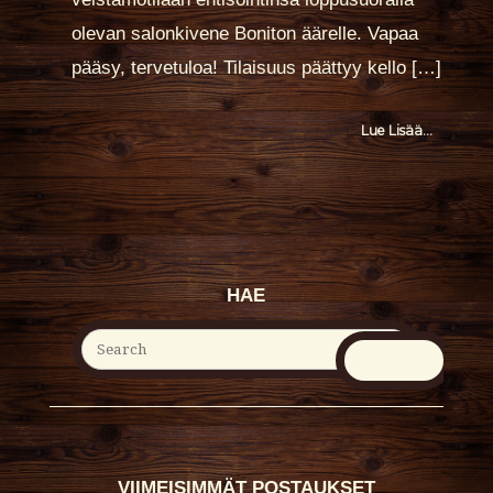
olevan salonkivene Boniton äärelle. Vapaa
pääsy, tervetuloa! Tilaisuus päättyy kello […]
More
Lue Lisää...
Tag
HAE
VIIMEISIMMÄT POSTAUKSET